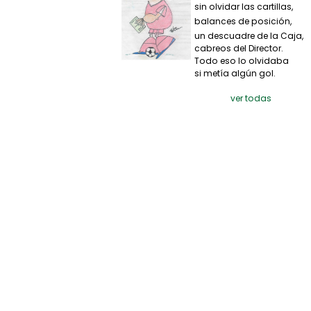
sin olvidar las cartillas,
balances de posición,
un descuadre de la Caja,
cabreos del Director.
Todo eso lo olvidaba
si metía algún gol.
ver todas