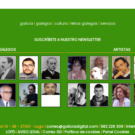
galicia
|
galegos
|
cultura
|
letras galegas
|
servizos
SUSCRÍBETE A NUESTRO NEWSLETTER
GALEGOS
ARTISTAS
r 13 - 2B - 27001 - Lugo |
correo@galiciadigital.com
|
982 226 309
|
Inter
LOPD
|
AVISO LEGAL
|
Correo GD
|
Política de cookies
|
Panel Cookies