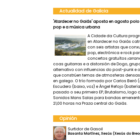
Actualidad de Galicia
'Atardecer no Gaiás' aposta en agosto polo r
pop e a música urbana
A Cidade da Cultura pro
en Atardecer no Gaiás cat
con seis artistas que con
pop, electrónica e rock pa
concertos gratuítos ¡arran
coas guitarras e a distorsión de Dogo, gru
alternativo con influencias do post-punk e o
que constrúen temas de atmosferas densas
en galego. O trío formado por Carlos Beiró (
Escudero (baixo, voz) e Ángel Refojo (baterí
pasado o seu primeiro EP, Brutalismo, logo
Sonidos Mans Salas para bandas emerxente
21,00 horas na Praza central do Gaiás.
Opinión
Surtidor de Gasoil
Basanta Martínez, Xesús (Xesús do Bre