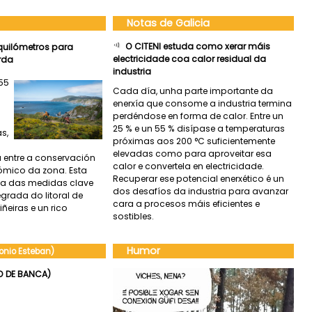
Notas de Galicia
O CITENI estuda como xerar máis
 quilómetros para
electricidade coa calor residual da
rda
industria
555
Cada día, unha parte importante da
enerxía que consome a industria termina
perdéndose en forma de calor. Entre un
25 % e un 55 % disípase a temperaturas
s,
próximas aos 200 °C suficientemente
elevadas como para aproveitar esa
 entre a conservación
calor e convertela en electricidade.
mico da zona. Esta
Recuperar ese potencial enerxético é un
ha das medidas clave
dos desafíos da industria para avanzar
egrada do litoral de
cara a procesos máis eficientes e
ñeiras e un rico
sostibles.
Humor
onio Esteban)
O DE BANCA)