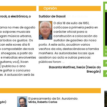
Opinión
ock, a electrónica, o
El pensamiento de Sri. Aurobindo.
Vicente Merlo ha vivido varios
grama no mes de agosto
años en La India y se doctoró
ro solpores musicais
por la Universidad de Valencia
xugan música urbana,
en Filosofía intercambiando
ra todos os gustos. Os
conocimientos con una
can este xoves día 6
amplitud que se observa al pasar las
po compostelán de rock
páginas de cualquiera de sus obras. No
 shoegaze, a partir do
vamos a decir que ha escrito mucho si
 e melodías envolventes
no que escribe aquello que considera
guitarra, voz), Xoan
interesante para compart...
a) publicou o ano
Mirás, Roberto Carlos
 de gañar o concurso
s. A actuación será ás
El pensamiento de Sri. Aurobindo.
ogán)
Mirás, Roberto Carlos